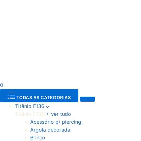
0
TODAS AS CATEGORIAS
Titânio F136
Titânio F136
+ ver tudo
Acessório p/ piercing
Argola decorada
Brinco