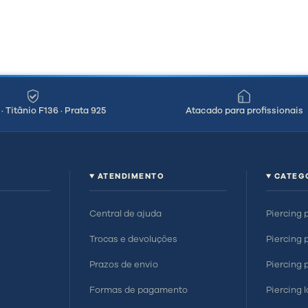
· Titânio F136 · Prata 925
Atacado para profissionais
ATENDIMENTO
CATEG
Central de ajuda
Piercing 
Trocas e devoluções
Piercing 
Prazos de envio
Piercing 
Formas de pagamento
Piercing 