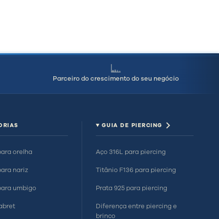
Parceiro do crescimento do seu negócio
ORIAS
GUIA DE PIERCING
para orelha
Aço 316L para piercing
para nariz
Titânio F136 para piercing
para umbigo
Prata 925 para piercing
labret
Diferença entre piercing e
brinco