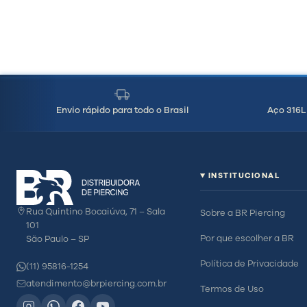
Envio rápido para todo o Brasil
Aço 316L 
INSTITUCIONAL
Rua Quintino Bocaiúva, 71 – Sala
Sobre a BR Piercing
101
Por que escolher a BR
São Paulo – SP
Política de Privacidade
(11) 95816-1254
atendimento@brpiercing.com.br
Termos de Uso