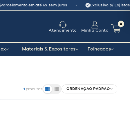
•
Parcelamento em até 6x sem juros
Exclusivo p/ Lojistas
0
Atendimento
Minha Conta
lex
Materiais & Expositores
Folheados
ORDENAÇÃO PADRÃO
1
produtos