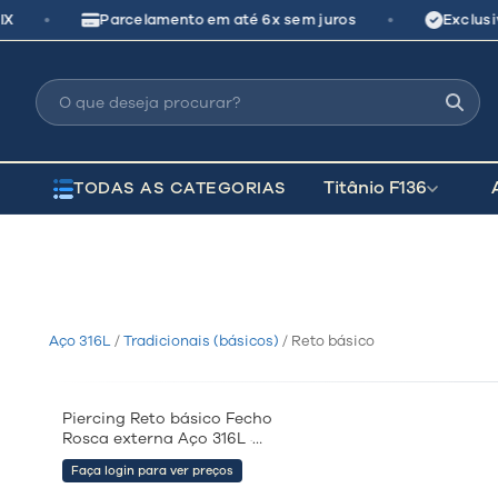
Pular
•
•
X
Parcelamento em até 6x sem juros
Exclusiv
para
o
conteúdo
Titânio F136
TODAS AS CATEGORIAS
Aço 316L
/
Tradicionais (básicos)
/ Reto básico
Piercing Reto básico Fecho
COMPRAR RÁPIDO
Rosca externa Aço 316L
·
BRX4128
Faça login para ver preços