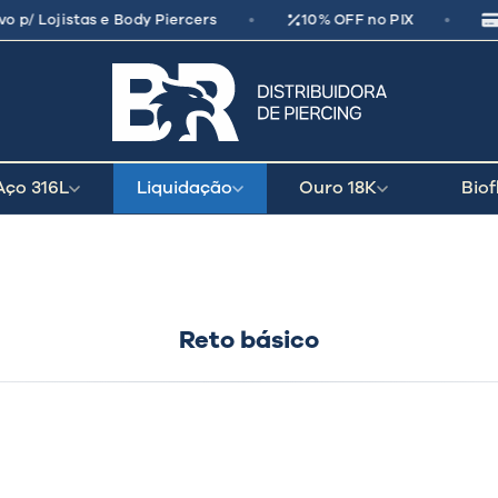
•
•
o p/ Lojistas e Body Piercers
10% OFF no PIX
seu parceiro
de crescimento
Aço 316L
Liquidação
Ouro 18K
Biof
Reto básico