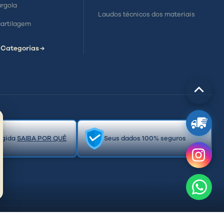
argola
Laudos técnicos dos materiais
cartilagem
 Categorias
Rolar
para
cima
egida
SAIBA POR QUÊ
Seus dados 100% seguros
reitos reservados.