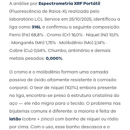
A análise por
Espectrometria XRF Portátil
(Fluorescência de Raios-X), realizada pelo
laboratório LCL Service em 25/10/2025, identificou a
liga como
316L
e confirmou a seguinte composição:
Ferro (Fe) 68,8% · Cromo (Cr) 16,0% · Níquel (Ni) 10,1%
· Manganês (Mn) 1,75% · Molibdênio (Mo) 2,14% ·
Cobre (Cu) 0,54%. Chumbo, antimônio e demais
metais pesados:
0,000%
.
O cromo e o molibdênio formam uma camada
passiva de óxido altamente resistente à corrosão
corporal. O teor de níquel (10,1%), embora presente
na liga, encontra-se preso à estrutura cristalina do
aço — ele não migra para o tecido. O problema nas
bijuterias comuns é diferente: a maioria é feita de
latão
(cobre + zinco) com banho de níquel ou ródio
por cima. Com o uso, esse banho descasca e o