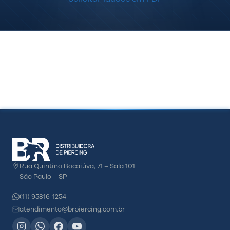
Rua Quintino Bocaiúva, 71 – Sala 101
São Paulo – SP
(11) 95816-1254
atendimento@brpiercing.com.br