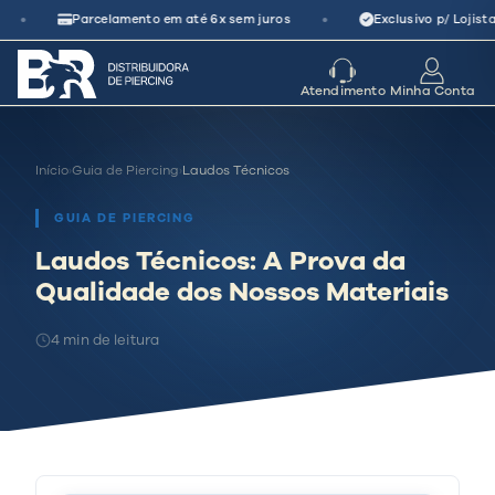
Pular
•
•
Parcelamento em até 6x sem juros
Exclusivo p/ Lojistas
para
o
seu parceiro
de crescimento
Atendimento
Minha Conta
conteúdo
Início
›
Guia de Piercing
›
Laudos Técnicos
GUIA DE PIERCING
Laudos Técnicos: A Prova da
Qualidade dos Nossos Materiais
4 min de leitura