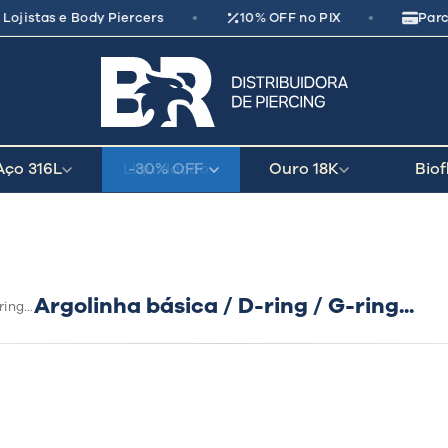
•
•
Lojistas e Body Piercers
10% OFF no PIX
Parce
seu parceiro
de crescimento
Aço 316L
-30% OFF
Ouro 18K
Biof
Argolinha básica / D-ring / G-ring...
ing...