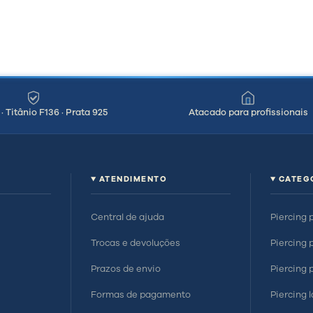
· Titânio F136 · Prata 925
Atacado para profissionais
ATENDIMENTO
CATEG
Central de ajuda
Piercing 
Trocas e devoluções
Piercing 
Prazos de envio
Piercing 
Formas de pagamento
Piercing 