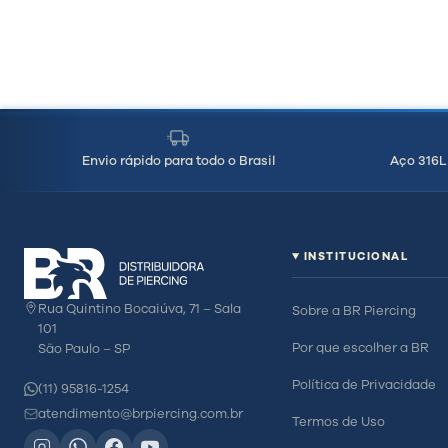
Envio rápido para todo o Brasil
Aço 316L 
INSTITUCIONAL
Rua Quintino Bocaiúva, 71 – Sala
Sobre a BR Piercing
101
Por que escolher a BR
São Paulo – SP
Política de Privacidade
(11) 95816-1254
atendimento@brpiercing.com.br
Termos de Uso