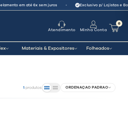
•
lamento em até 6x sem juros
Exclusivo p/ Lojistas e Bo
0
Atendimento
Minha Conta
lex
Materiais & Expositores
Folheados
ORDENAÇÃO PADRÃO
1
produtos