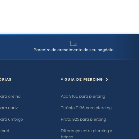
Parceiro do crescimento do seu negócio
ORIAS
GUIA DE PIERCING
para orelha
Aço 316L para piercing
para nariz
Titânio F136 para piercing
para umbigo
Prata 925 para piercing
labret
Diferença entre piercing e
brinco