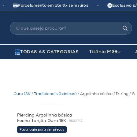
Pular
•
•
Parcelamento em até 6x sem juros
Exclusivo p/ 
para
o
conteúdo
Titânio F136
TODAS AS CATEGORIAS
Ouro 18K
/
Tradicionais (básicos)
/ Argolinha básica / D-ring / G-r
Piercing Argolinha básica
COMPRAR RÁPIDO
Fecho Torção Ouro 18K
· BRX2747
Faça login para ver preços