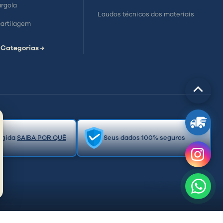
argola
Laudos técnicos dos materiais
cartilagem
 Categorias
Rolar
para
cima
egida
SAIBA POR QUÊ
Seus dados 100% seguros
reitos reservados.