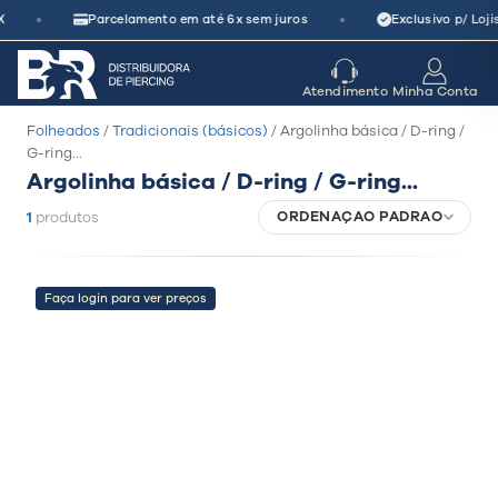
Pular
•
•
X
Parcelamento em até 6x sem juros
Exclusivo p/ Loji
para
o
seu parceiro
de crescimento
Atendimento
Minha Conta
conteúdo
Folheados
/
Tradicionais (básicos)
/ Argolinha básica / D-ring /
G-ring...
Argolinha básica / D-ring / G-ring...
ORDENAÇÃO PADRÃO
1
produtos
Faça login para ver preços