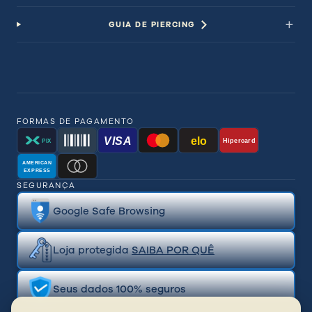
GUIA DE PIERCING
FORMAS DE PAGAMENTO
VISA
elo
Hipercard
PIX
AMERICAN
EXPRESS
SEGURANÇA
Google Safe Browsing
Loja protegida
SAIBA POR QUÊ
Seus dados 100% seguros