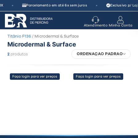
Pular
•
•
IX
Parcelamento em até 6x sem juros
Exclusivo p/ Loj
para
o
seu parceiro
de crescimento
Atendimento
Minha Conta
conteúdo
Titânio F136
/ Microdermal & Surface
Microdermal & Surface
ORDENAÇÃO PADRÃO
2
produtos
Faça login para ver preços
Faça login para ver preços