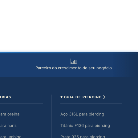
Parceiro do crescimento do seu negócio
ORIAS
GUIA DE PIERCING
para orelha
Aço 316L para piercing
ara nariz
Titânio F136 para piercing
para umbigo
Prata 925 para piercing