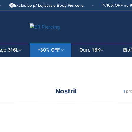
•
•
Exclusivo p/ Lojistas e Body Piercers
10% OFF no P
seu parceiro
de crescimento
Aço 316L
-30% OFF
Ouro 18K
Bio
Nostril
1
pro