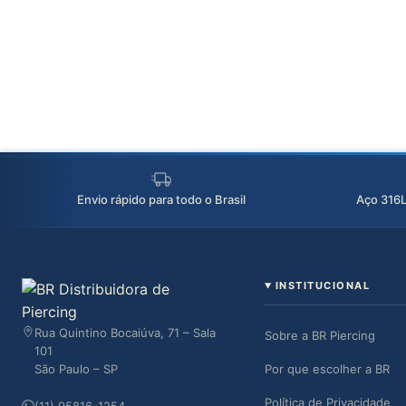
Envio rápido para todo o Brasil
Aço 316L 
INSTITUCIONAL
Rua Quintino Bocaiúva, 71 – Sala
Sobre a BR Piercing
101
São Paulo – SP
Por que escolher a BR
Política de Privacidade
(11) 95816-1254