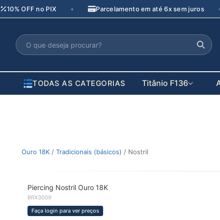
Pular
•
10% OFF no PIX
Parcelamento em até 6x sem juros
para
o
conteúdo
Titânio F136
TODAS AS CATEGORIAS
Ouro 18K
/
Tradicionais (básicos)
/ Nostril
Piercing Nostril Ouro 18K
·
COMPRAR RÁPIDO
BRX3009
Faça login para ver preços