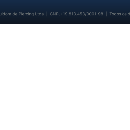
uidora de Piercing Ltda | CNPJ: 19.813.458/0001-98 | Todos os di