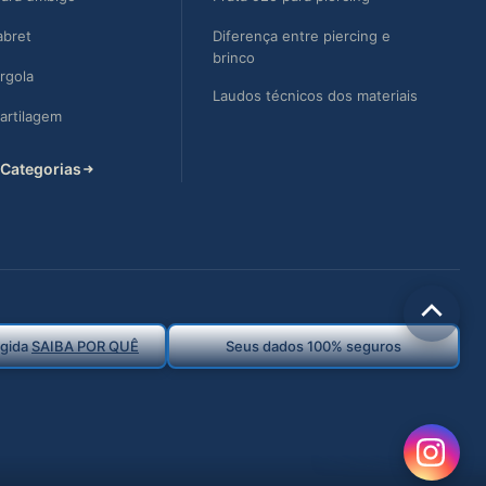
abret
Diferença entre piercing e
brinco
argola
Laudos técnicos dos materiais
cartilagem
Categorias
Rolar
egida
SAIBA POR QUÊ
Seus dados 100% seguros
para
cima