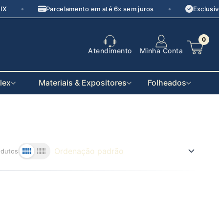
•
•
IX
Parcelamento em até 6x sem juros
Exclusiv
0
Atendimento
Minha Conta
flex
Materiais & Expositores
Folheados
dutos