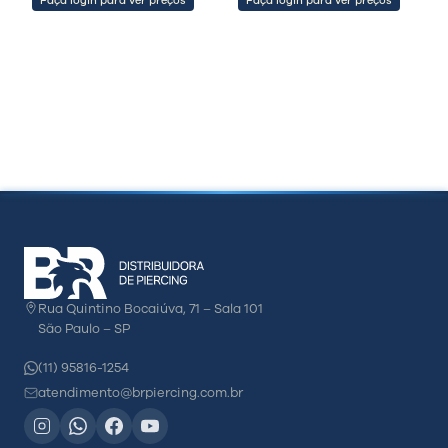
Faça login para ver preços
Faça login para ver preços
Rua Quintino Bocaiúva, 71 – Sala 101
São Paulo – SP
(11) 95816-1254
atendimento@brpiercing.com.br