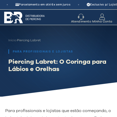
Pular
•
•
Parcelamento em até 6x sem juros
Exclusivo p/ Lojist
para
o
seu parceiro
de crescimento
Atendimento
Minha Conta
conteúdo
Início
›
Piercing Labret
PARA PROFISSIONAIS E LOJISTAS
Piercing Labret: O Coringa para
Lábios e Orelhas
Para profissionais e lojistas que estão começando, o