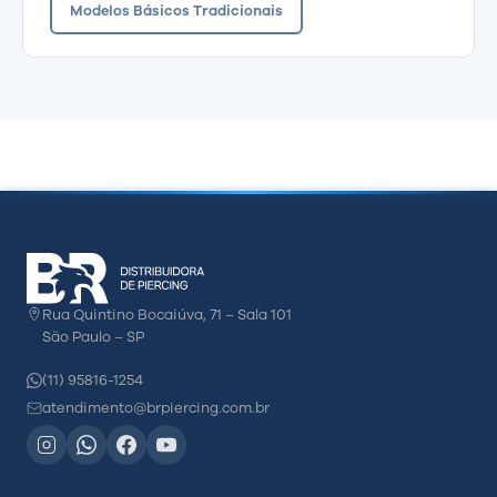
Modelos Básicos Tradicionais
Rua Quintino Bocaiúva, 71 – Sala 101
São Paulo – SP
(11) 95816-1254
atendimento@brpiercing.com.br