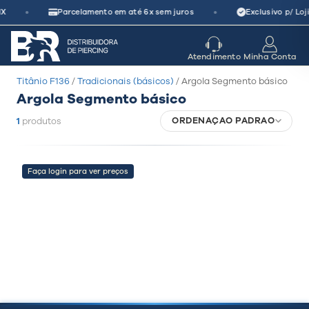
Pular
•
•
X
Parcelamento em até 6x sem juros
Exclusivo p/ Loj
para
o
seu parceiro
de crescimento
Atendimento
Minha Conta
conteúdo
Titânio F136
/
Tradicionais (básicos)
/ Argola Segmento básico
Argola Segmento básico
ORDENAÇÃO PADRÃO
1
produtos
Faça login para ver preços