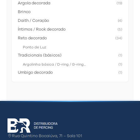
Argola decorada
(19)
Brinco
Daith / Coração
(4)
Íntimos / Rook decorado
(5)
Reto decorado
(34)
Ponto de Luz
Tradicionais (básicos)
(1)
Argolinha básica / D-ring / G-ring...
(1)
Umbigo decorado
(1)
Rua Quintino Bocaiúva, 71 – Sala 101