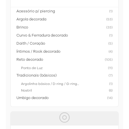
Acessório p/ piercing
(1)
Argola decorada
(53)
Brinco
(33)
Curvo & Ferradura decorado
(1)
Daith / Coração
(5)
Íntimos / Rook decorado
(4)
Reto decorado
(105)
Ponto de Luz
(11)
Tradicionais (básicos)
(7)
Argolinha básica / D-ring / G-ring...
(1)
Nostril
(6)
Umbigo decorado
(14)