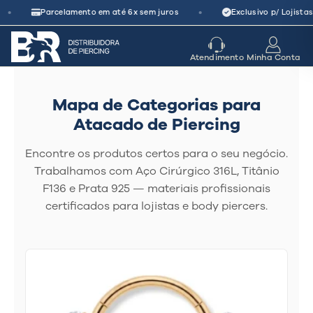
Pular
•
•
Parcelamento em até 6x sem juros
Exclusivo p/ Lojistas 
para
o
seu parceiro
de crescimento
Atendimento
Minha Conta
conteúdo
Mapa de Categorias para
Atacado de Piercing
Encontre os produtos certos para o seu negócio.
Trabalhamos com Aço Cirúrgico 316L, Titânio
F136 e Prata 925 — materiais profissionais
certificados para lojistas e body piercers.