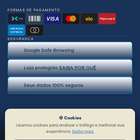
FORMAS DE PAGAMENTO
VISA
elo
Hipercard
PIX
AMERICAN
EXPRESS
SEGURANÇA
Google Safe Browsing
Loja protegida
SAIBA POR QUÊ
Seus dados 100% seguros
🍪 Cookies
Usamos cookies para analisar o tráfego e melhorar sua
experiência.
Saiba mais
© 2026 BR Distribuidora de Piercing Ltda | CNPJ:
19.813.458/0001-98 | Todos os direitos reservados.