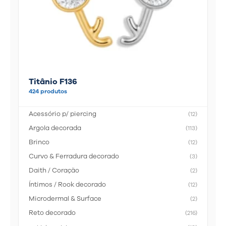
Titânio F136
424 produtos
Acessório p/ piercing
(12)
Argola decorada
(113)
Brinco
(12)
Curvo & Ferradura decorado
(3)
Daith / Coração
(2)
Íntimos / Rook decorado
(12)
Microdermal & Surface
(2)
Reto decorado
(216)