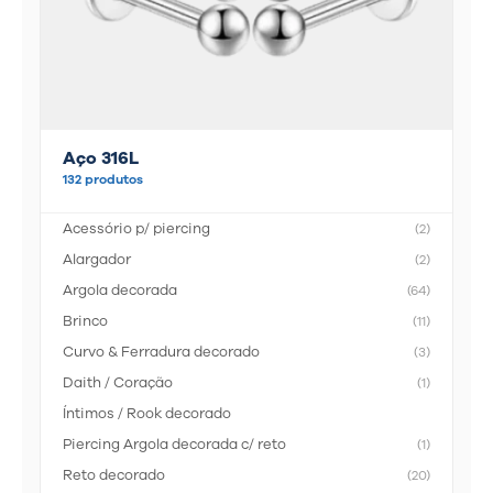
Aço 316L
132 produtos
Acessório p/ piercing
(2)
Alargador
(2)
Argola decorada
(64)
Brinco
(11)
Curvo & Ferradura decorado
(3)
Daith / Coração
(1)
Íntimos / Rook decorado
Piercing Argola decorada c/ reto
(1)
Reto decorado
(20)