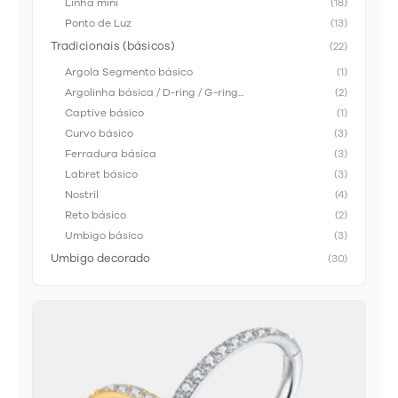
Linha mini
(18)
Ponto de Luz
(13)
Tradicionais (básicos)
(22)
Argola Segmento básico
(1)
Argolinha básica / D-ring / G-ring...
(2)
Captive básico
(1)
Curvo básico
(3)
Ferradura básica
(3)
Labret básico
(3)
Nostril
(4)
Reto básico
(2)
Umbigo básico
(3)
Umbigo decorado
(30)