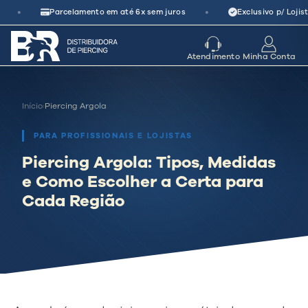
Pular
•
•
Parcelamento em até 6x sem juros
Exclusivo p/ Lojist
para
o
seu parceiro
de crescimento
Atendimento
Minha Conta
conteúdo
Início
›
Piercing Argola
PARA PROFISSIONAIS E LOJISTAS
Piercing Argola: Tipos, Medidas
e Como Escolher a Certa para
Cada Região