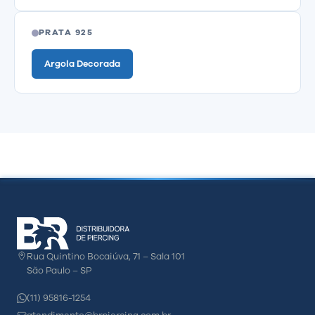
PRATA 925
Argola Decorada
Rua Quintino Bocaiúva, 71 – Sala 101
São Paulo – SP
(11) 95816-1254