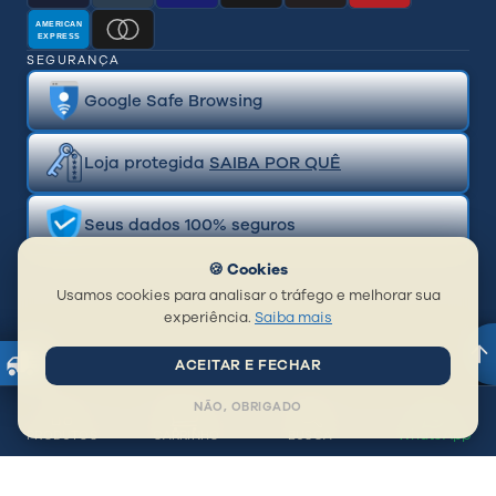
AMERICAN
EXPRESS
SEGURANÇA
Google Safe Browsing
Loja protegida
SAIBA POR QUÊ
Seus dados 100% seguros
🍪 Cookies
Usamos cookies para analisar o tráfego e melhorar sua
experiência.
Saiba mais
ACEITAR E FECHAR
Ro
© 2026 BR Distribuidora de Piercing Ltda | CNPJ:
p
NÃO, OBRIGADO
19.813.458/0001-98 | Todos os direitos reservados.
PRODUTOS
WhatsApp
c
CARRINHO
BUSCA
CATEGORIAS