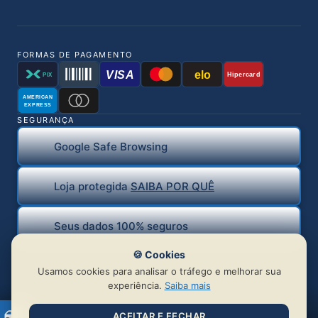
FORMAS DE PAGAMENTO
VISA
elo
Hipercard
PIX
AMERICAN
EXPRESS
SEGURANÇA
Google Safe Browsing
Loja protegida
SAIBA POR QUÊ
Seus dados 100% seguros
🍪 Cookies
Usamos cookies para analisar o tráfego e melhorar sua
experiência.
Saiba mais
ACEITAR E FECHAR