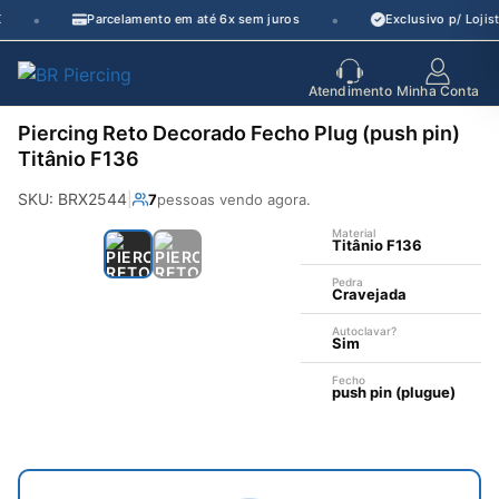
Pular
•
•
Parcelamento em até 6x sem juros
Exclusivo p/ Lojist
para
o
seu parceiro
de crescimento
Atendimento
Minha Conta
conteúdo
Piercing Reto Decorado Fecho Plug (push pin)
Titânio F136
SKU: BRX2544
|
7
pessoas vendo agora.
Material
Titânio F136
Pedra
Cravejada
Autoclavar?
Sim
—
Fecho
push pin (plugue)