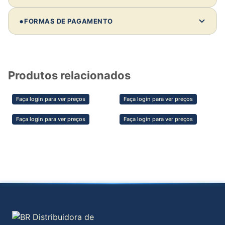
Comprando 10 unidades deste modelo:
•
FORMAS DE PAGAMENTO
Investimento:
—
Revenda média:
—
Lucro estimado:
—
Produtos relacionados
💡 Dica de parceiro
Faça login para ver preços
Faça login para ver preços
Clientes não compram só pelo preço —
compram pela confiança, estética e segurança
Faça login para ver preços
Faça login para ver preços
do material. Valorize isso na sua venda e
aumente sua margem.