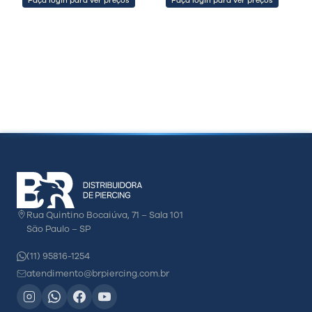
Faça login para ver preços
Faça login para ver preços
Rua Quintino Bocaiúva, 71 – Sala 101
São Paulo – SP
(11) 95816-1254
atendimento@brpiercing.com.br