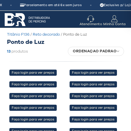
Pular
•
•
X
Parcelamento em até 6x sem juros
Exclusivo p/ Loji
para
o
seu parceiro
de crescimento
Atendimento
Minha Conta
conteúdo
Titânio F136
/
Reto decorado
/ Ponto de Luz
Ponto de Luz
ORDENAÇÃO PADRÃO
13
produtos
Faça login para ver preços
Faça login para ver preços
Faça login para ver preços
Faça login para ver preços
Faça login para ver preços
Faça login para ver preços
Faça login para ver preços
Faça login para ver preços
Faça login para ver preços
Faça login para ver preços