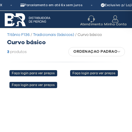
Pular
•
•
X
Parcelamento em até 6x sem juros
Exclusivo p/ Loj
para
o
seu parceiro
de crescimento
Atendimento
Minha Conta
conteúdo
Titânio F136
/
Tradicionais (básicos)
/ Curvo básico
Curvo básico
ORDENAÇÃO PADRÃO
3
produtos
Faça login para ver preços
Faça login para ver preços
Faça login para ver preços