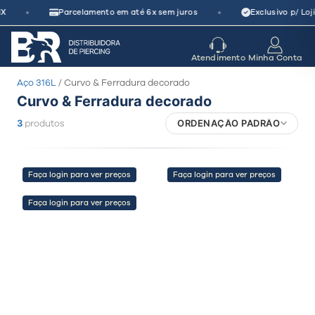
Pular
•
•
X
Parcelamento em até 6x sem juros
Exclusivo p/ Loj
para
o
seu parceiro
de crescimento
Atendimento
Minha Conta
conteúdo
Aço 316L
/ Curvo & Ferradura decorado
Curvo & Ferradura decorado
3
produtos
ORDENAÇÃO PADRÃO
Faça login para ver preços
Faça login para ver preços
Faça login para ver preços