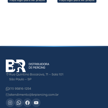
Faça login para ver preços
Faça login para ver preços
Rua Quintino Bocaiúva, 71 – Sala 101
São Paulo – SP
(11) 95816-1254
atendimento@brpiercing.com.br