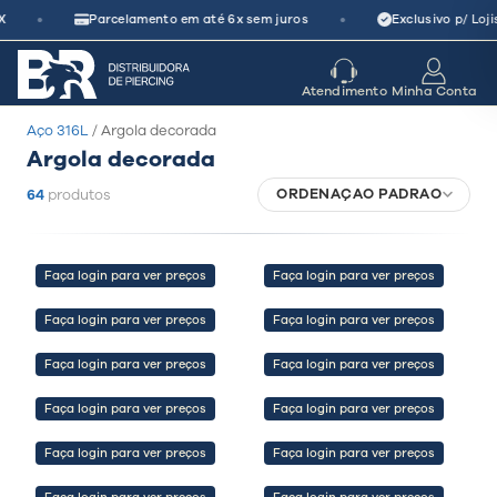
Pular
•
•
X
Parcelamento em até 6x sem juros
Exclusivo p/ Loji
para
o
seu parceiro
de crescimento
Atendimento
Minha Conta
conteúdo
Aço 316L
/ Argola decorada
Argola decorada
ORDENAÇÃO PADRÃO
64
produtos
Faça login para ver preços
Faça login para ver preços
Faça login para ver preços
Faça login para ver preços
Faça login para ver preços
Faça login para ver preços
Faça login para ver preços
Faça login para ver preços
Faça login para ver preços
Faça login para ver preços