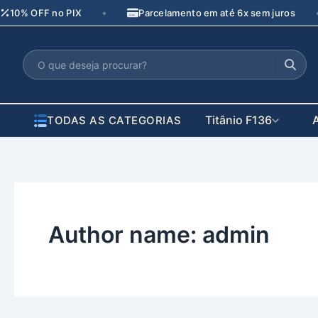
Pular
•
10% OFF no PIX
Parcelamento em até 6x sem juros
para
o
conteúdo
Titânio F136
TODAS AS CATEGORIAS
Author name: admin