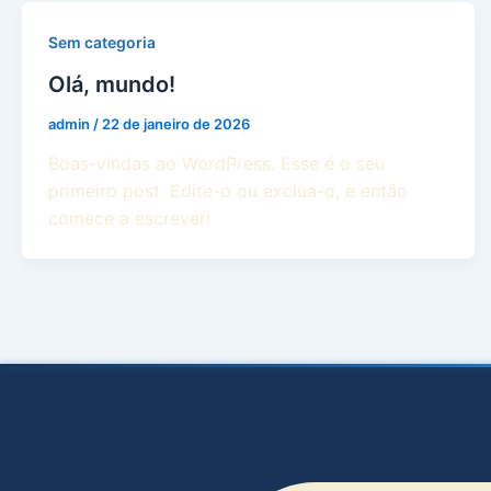
Sem categoria
Olá, mundo!
admin
/
22 de janeiro de 2026
Boas-vindas ao WordPress. Esse é o seu
primeiro post. Edite-o ou exclua-o, e então
comece a escrever!