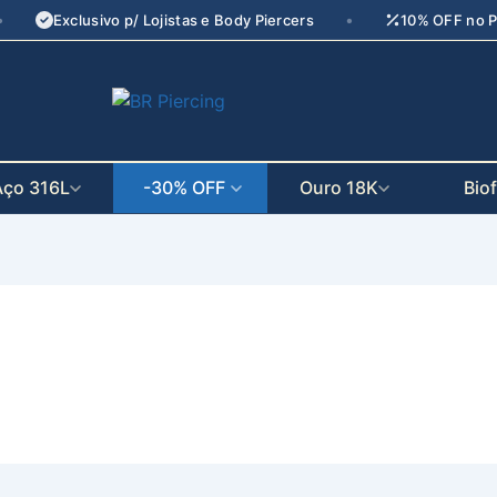
•
•
Exclusivo p/ Lojistas e Body Piercers
10% OFF no P
seu parceiro
de crescimento
Aço 316L
-30% OFF
Ouro 18K
Bio