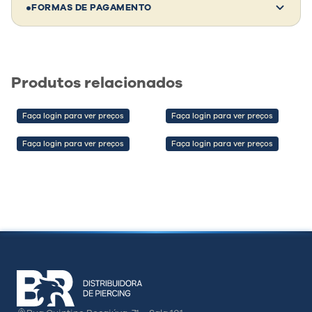
•
FORMAS DE PAGAMENTO
Comprando 10 unidades deste modelo:
Investimento:
—
Revenda média:
—
Produtos relacionados
Lucro estimado:
—
Faça login para ver preços
Faça login para ver preços
💡 Dica de parceiro
Faça login para ver preços
Faça login para ver preços
Clientes não compram só pelo preço —
compram pela confiança, estética e segurança
do material. Valorize isso na sua venda e
aumente sua margem.