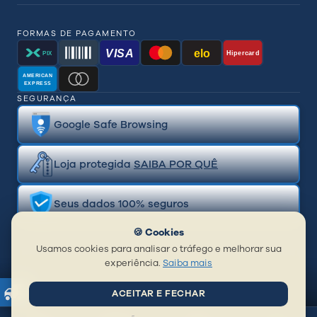
FORMAS DE PAGAMENTO
VISA
elo
Hipercard
PIX
AMERICAN
EXPRESS
SEGURANÇA
Google Safe Browsing
Loja protegida
SAIBA POR QUÊ
Seus dados 100% seguros
🍪 Cookies
Usamos cookies para analisar o tráfego e melhorar sua
experiência.
Saiba mais
ACEITAR E FECHAR
© 2026 BR Distribuidora de Piercing Ltda | CNPJ: