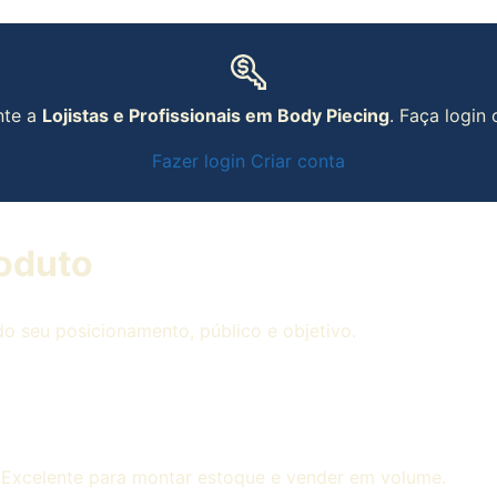
nte a
Lojistas e Profissionais em Body Piecing
. Faça login
Fazer login
Criar conta
roduto
o seu posicionamento, público e objetivo.
. Excelente para montar estoque e vender em volume.