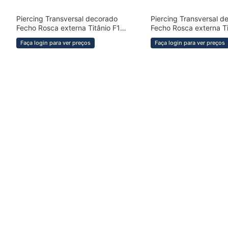
Piercing Transversal decorado
Piercing Transversal d
COMPRAR RÁPIDO
COMPRAR RÁPIDO
Fecho Rosca externa Titânio F136
Fecho Rosca externa T
· BRX1620
· BRX1628
Faça login para ver preços
Faça login para ver preços