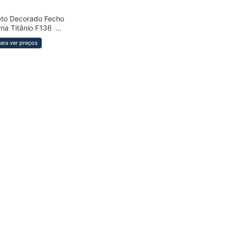
eto Decorado Fecho
RÁPIDO
rna Titânio F136
·
ara ver preços