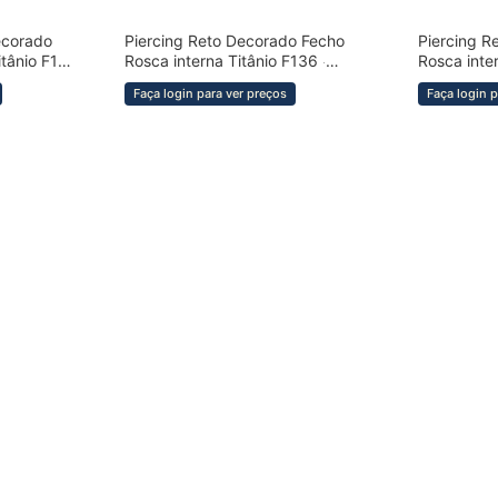
ecorado
Piercing Reto Decorado Fecho
Piercing R
COMPRAR RÁPIDO
COMPRAR 
itânio F136
Rosca interna Titânio F136
Rosca inte
·
BRX1031
BRX1308
Faça login para ver preços
Faça login p