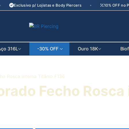
•
•
Exclusivo p/ Lojistas e Body Piercers
10% OFF no P
seu parceiro
de crescimento
Aço 316L
-30% OFF
Ouro 18K
Bio
ho Rosca interna Titânio F136
orado Fecho Rosca i