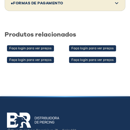
•
FORMAS DE PAGAMENTO
Comprando 10 unidades deste modelo:
Investimento:
—
Revenda média:
—
Produtos relacionados
Lucro estimado:
—
Faça login para ver preços
Faça login para ver preços
💡 Dica de parceiro
Faça login para ver preços
Faça login para ver preços
Clientes não compram só pelo preço —
compram pela confiança, estética e segurança
do material. Valorize isso na sua venda e
aumente sua margem.