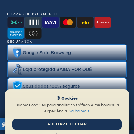
FORMAS DE PAGAMENTO
VISA
elo
Hipercard
PIX
AMERICAN
EXPRESS
SEGURANÇA
Google Safe Browsing
Loja protegida
SAIBA POR QUÊ
Seus dados 100% seguros
🍪 Cookies
Usamos cookies para analisar o tráfego e melhorar sua
experiência.
Saiba mais
ACEITAR E FECHAR
© 2026 BR Distribuidora de Piercing Ltda | CNPJ: