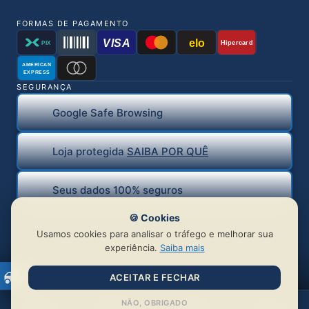
FORMAS DE PAGAMENTO
VISA
elo
Hipercard
PIX
AMERICAN
EXPRESS
SEGURANÇA
Google Safe Browsing
Loja protegida
SAIBA POR QUÊ
Seus dados 100% seguros
🍪 Cookies
Usamos cookies para analisar o tráfego e melhorar sua
experiência.
Saiba mais
ACEITAR E FECHAR
© 2026 BR Distribuidora de Piercing Ltda | CNPJ:
NÃO, OBRIGADO