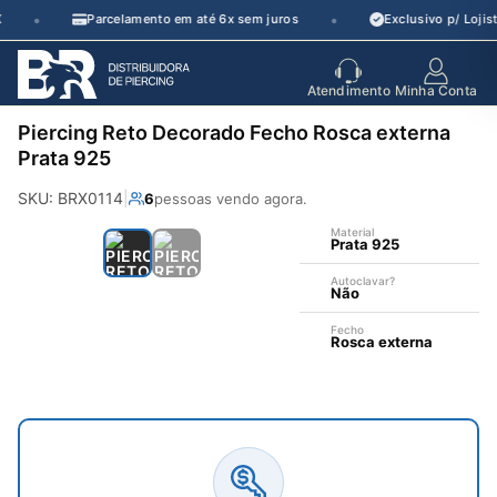
Pular
•
•
Parcelamento em até 6x sem juros
Exclusivo p/ Lojist
para
o
seu parceiro
de crescimento
Atendimento
Minha Conta
conteúdo
Piercing Reto Decorado Fecho Rosca externa
Prata 925
SKU: BRX0114
|
6
pessoas vendo agora.
Material
Prata 925
Autoclavar?
Não
Fecho
Rosca externa
—