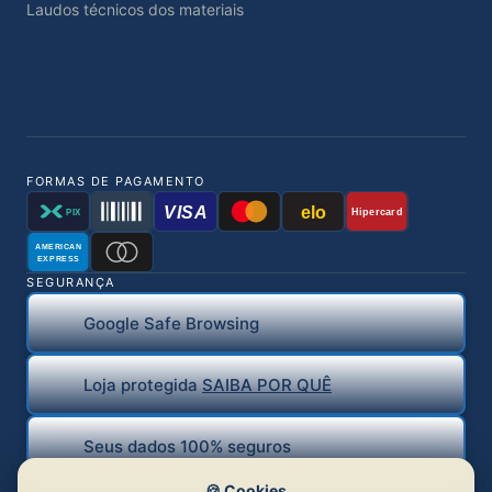
Laudos técnicos dos materiais
FORMAS DE PAGAMENTO
VISA
elo
Hipercard
PIX
AMERICAN
EXPRESS
SEGURANÇA
Google Safe Browsing
Loja protegida
SAIBA POR QUÊ
Seus dados 100% seguros
🍪 Cookies