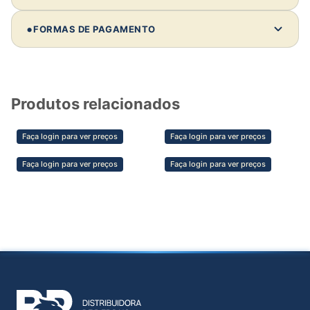
Comprando 10 unidades deste modelo:
•
FORMAS DE PAGAMENTO
Investimento:
—
Revenda média:
—
Lucro estimado:
—
Produtos relacionados
💡 Dica de parceiro
Faça login para ver preços
Faça login para ver preços
Clientes não compram só pelo preço —
compram pela confiança, estética e segurança
Faça login para ver preços
Faça login para ver preços
do material. Valorize isso na sua venda e
aumente sua margem.