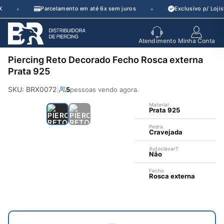
Pular
•
•
Parcelamento em até 6x sem juros
Exclusivo p/ Lojis
para
o
seu parceiro
de crescimento
Atendimento
Minha Conta
conteúdo
Piercing Reto Decorado Fecho Rosca externa
Prata 925
SKU: BRX0072
|
5
pessoas vendo agora.
Material
Prata 925
Pedra
Cravejada
Autoclavar?
Não
—
Fecho
Rosca externa