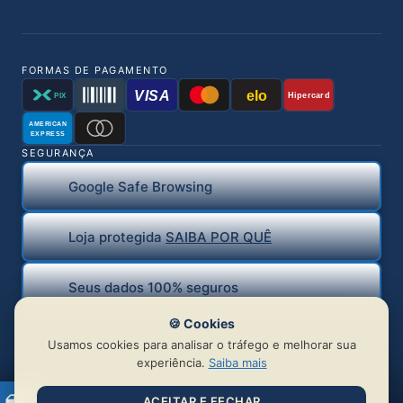
FORMAS DE PAGAMENTO
VISA
elo
Hipercard
PIX
AMERICAN
EXPRESS
SEGURANÇA
Google Safe Browsing
Loja protegida
SAIBA POR QUÊ
Seus dados 100% seguros
🍪 Cookies
Usamos cookies para analisar o tráfego e melhorar sua
experiência.
Saiba mais
ACEITAR E FECHAR