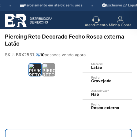
Pular
•
•
Parcelamento em até 6x sem juros
Exclusivo p/ Lojis
para
o
seu parceiro
de crescimento
Atendimento
Minha Conta
conteúdo
Piercing Reto Decorado Fecho Rosca externa
Latão
SKU: BRX2531
|
10
pessoas vendo agora.
Material
Latão
Pedra
Cravejada
Autoclavar?
Não
—
Fecho
Rosca externa