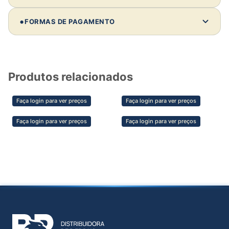
Comprando 10 unidades deste modelo:
•
FORMAS DE PAGAMENTO
Investimento:
—
Revenda média:
—
Lucro estimado:
—
Produtos relacionados
💡 Dica de parceiro
Faça login para ver preços
Faça login para ver preços
Clientes não compram só pelo preço —
compram pela confiança, estética e segurança
Faça login para ver preços
Faça login para ver preços
do material. Valorize isso na sua venda e
aumente sua margem.