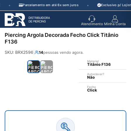
Pular
•
•
Parcelamento em até 6x sem juros
Exclusivo p/ Lojist
para
o
seu parceiro
de crescimento
Atendimento
Minha Conta
conteúdo
Piercing Argola Decorada Fecho Click Titânio
F136
SKU: BRX2596
|
14
pessoas vendo agora.
Material
Titânio F136
Autoclavar?
Não
Fecho
Click
—