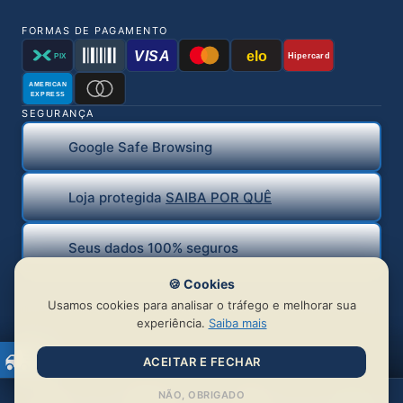
FORMAS DE PAGAMENTO
VISA
elo
Hipercard
PIX
AMERICAN
EXPRESS
SEGURANÇA
Google Safe Browsing
Loja protegida
SAIBA POR QUÊ
Seus dados 100% seguros
🍪 Cookies
Usamos cookies para analisar o tráfego e melhorar sua
experiência.
Saiba mais
ACEITAR E FECHAR
© 2026 BR Distribuidora de Piercing Ltda | CNPJ:
NÃO, OBRIGADO