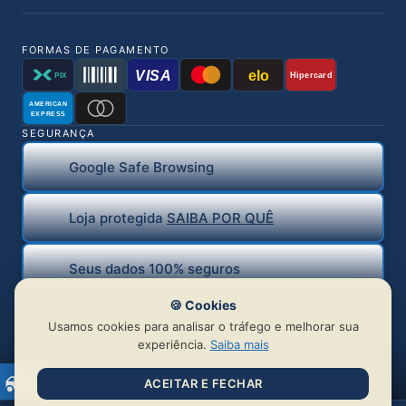
FORMAS DE PAGAMENTO
VISA
elo
Hipercard
PIX
AMERICAN
EXPRESS
SEGURANÇA
Google Safe Browsing
Loja protegida
SAIBA POR QUÊ
Seus dados 100% seguros
🍪 Cookies
Usamos cookies para analisar o tráfego e melhorar sua
experiência.
Saiba mais
ACEITAR E FECHAR
© 2026 BR Distribuidora de Piercing Ltda | CNPJ: