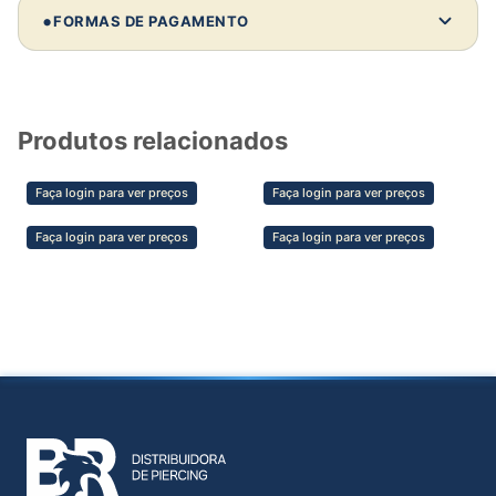
Comprando 10 unidades deste modelo:
•
FORMAS DE PAGAMENTO
Investimento:
—
Revenda média:
—
Lucro estimado:
—
Produtos relacionados
💡 Dica de parceiro
Faça login para ver preços
Faça login para ver preços
Clientes não compram só pelo preço —
compram pela confiança, estética e segurança
Faça login para ver preços
Faça login para ver preços
do material. Valorize isso na sua venda e
aumente sua margem.