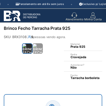
Pular
•
•
Parcelamento em até 6x sem juros
Exclusivo p/ Lojis
para
o
seu parceiro
de crescimento
Atendimento
Minha Conta
conteúdo
Brinco Fecho Tarracha Prata 925
SKU: BRX3108
|
5
pessoas vendo agora.
Material
Prata 925
Pedra
Cravejada
Autoclavar?
Não
—
Fecho
Tarracha borboleta
Aço 316L