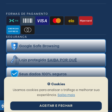
FORMAS DE PAGAMENTO
VISA
elo
Hipercard
PIX
AMERICAN
EXPRESS
SEGURANÇA
Google Safe Browsing
Loja protegida
SAIBA POR QUÊ
Seus dados 100% seguros
🍪 Cookies
Usamos cookies para analisar o tráfego e melhorar sua
experiência.
Saiba mais
ACEITAR E FECHAR
© 2026 BR Distribuidora de Piercing Ltda | CNPJ: