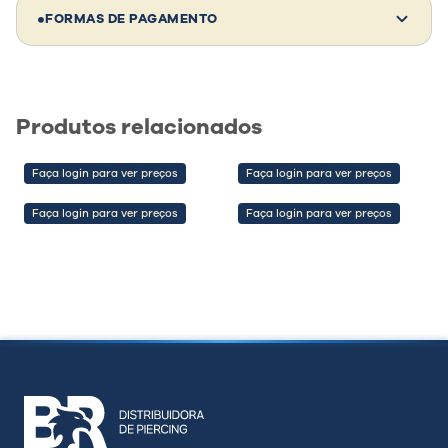
Comprando 10 unidades deste modelo:
•
FORMAS DE PAGAMENTO
Investimento:
—
Revenda média:
—
Lucro estimado:
—
Produtos relacionados
💡 Dica de parceiro
Faça login para ver preços
Faça login para ver preços
Clientes não compram só pelo preço —
compram pela confiança, estética e segurança
Faça login para ver preços
Faça login para ver preços
do material. Valorize isso na sua venda e
aumente sua margem.