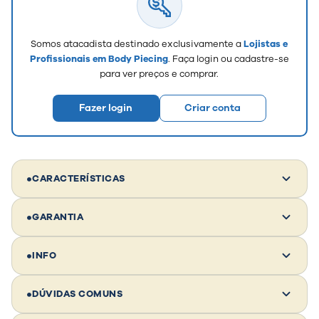
Ideal para quem busca giro rápido e preço
competitivo. Excelente para montar estoque e
vender em volume.
Somos atacadista destinado exclusivamente a
Lojistas e
Profissionais em Body Piecing
. Faça login ou cadastre-se
Titânio F136 💎
para ver preços e comprar.
Material premium, hipoalergênico e muito
valorizado no mercado profissional. Permite
Fazer login
Criar conta
trabalhar com margens maiores e
posicionamento diferenciado. Material
validado como referência de qualidade
superior pelo público final.
•
CARACTERÍSTICAS
Prata 925 ✨
•
GARANTIA
Possui forte apelo estético e é percebida como
joia pelo cliente final. Excelente para vitrines,
combinações e vendas por impulso.
•
INFO
👉 Estratégia: aumento de ticket médio
•
DÚVIDAS COMUNS