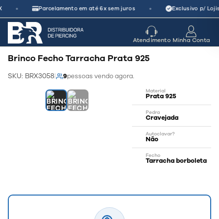
Pular
•
•
X
Parcelamento em até 6x sem juros
Exclusivo p/ Loji
para
o
seu parceiro
de crescimento
Atendimento
Minha Conta
conteúdo
Brinco Fecho Tarracha Prata 925
SKU: BRX3058
|
9
pessoas vendo agora.
Material
Prata 925
Pedra
Cravejada
Autoclavar?
Não
—
Fecho
Tarracha borboleta
Aço 316L